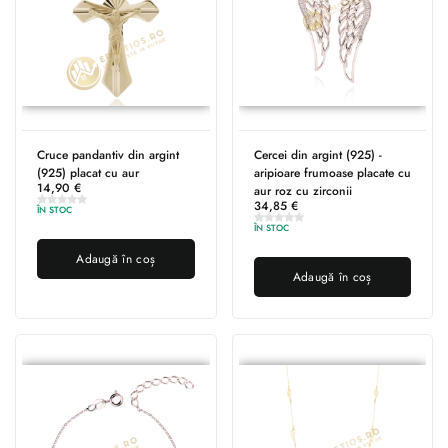
Cruce pandantiv din argint
Cercei din argint (925) -
(925) placat cu aur
aripioare frumoase placate cu
14,90
€
aur roz cu zirconii
34,85
€
ÎN STOC
ÎN STOC
Adaugă în coș
Adaugă în coș