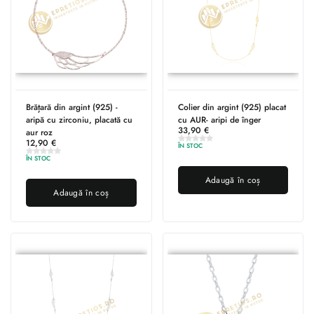
Brățară din argint (925) -
Colier din argint (925) placat
aripă cu zirconiu, placată cu
cu AUR- aripi de înger
33,90
€
aur roz
12,90
€
ÎN STOC
ÎN STOC
Adaugă în coș
Adaugă în coș