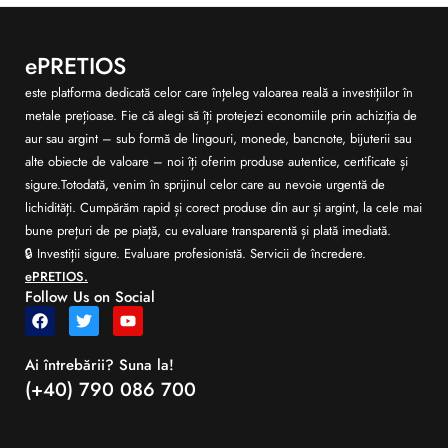
ePRETIOS
este platforma dedicată celor care înțeleg valoarea reală a investițiilor în
metale prețioase. Fie că alegi să îți protejezi economiile prin achiziția de
aur sau argint – sub formă de lingouri, monede, bancnote, bijuterii sau
alte obiecte de valoare – noi îți oferim produse autentice, certificate și
sigure.Totodată, venim în sprijinul celor care au nevoie urgentă de
lichidități. Cumpărăm rapid și corect produse din aur și argint, la cele mai
bune prețuri de pe piață, cu evaluare transparentă și plată imediată.
🔒 Investiții sigure. Evaluare profesionistă. Servicii de încredere.
ePRETIOS.
Follow Us on Social
Ai întrebării? Suna la!
(+40) 790 086 700