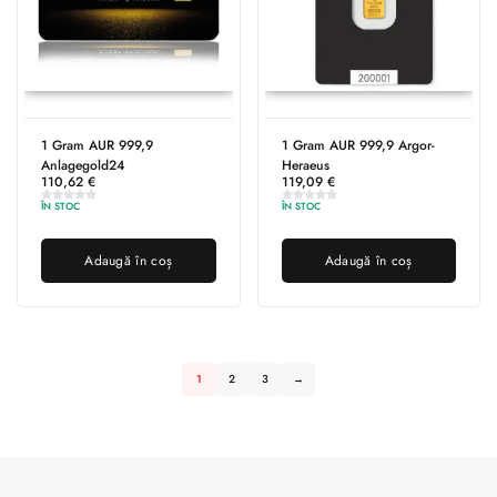
1 Gram AUR 999,9
1 Gram AUR 999,9 Argor-
Anlagegold24
Heraeus
110,62
€
119,09
€
ÎN STOC
ÎN STOC
Adaugă în coș
Adaugă în coș
1
2
3
→