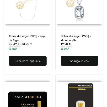
Colier din argint (925) - aripi
Colier din argint (925) -
de înger
zirconiu alb
32,49
€
–
33,90
€
19,90
€
ÎN STOC
ÎN STOC
Selectează opțiunile
Adaugă în coș