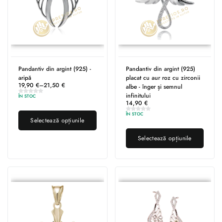
Pandantiv din argint (925) -
Pandantiv din argint (925)
aripă
placat cu aur roz cu zirconii
19,90
€
–
21,50
€
albe - înger și semnul
infinitului
ÎN STOC
14,90
€
ÎN STOC
Selectează opțiunile
Selectează opțiunile