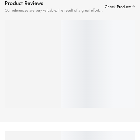
Product Reviews
Our references are very valuable, the result of a great effort...
BARIMARIADANIELA77
VERIFIED OWNER
5/5
Super rapid și foarte ușor de comandat,cu mai multe modalități de
plată.Ma declar foarte mulțumită,nici nu mă
...
Show More
11 LUNI AGO
Marea Renastere. Adevar, Libertate, Suveranitate
- Calin Georgescu