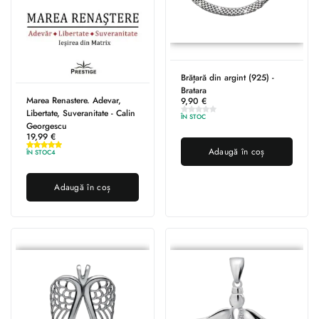
Brățară din argint (925) -
Bratara
Marea Renastere. Adevar,
9,90
€
Libertate, Suveranitate - Calin
ÎN STOC
Georgescu
19,99
€
Adaugă în coș
ÎN STOC
4
Adaugă în coș