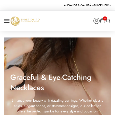
0
Graceful & Eye-Catching
Necklaces
Enhance your beauty with dazzling earrings. Whether classic
studs, elegant hoops, or statement designs, our collection
offers the perfect sparkle for every style and occasion.