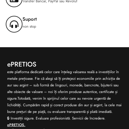
Transfer Bancar, PayPal sau Revolut
Suport
non stop
ePRETIOS
este platforma dedicată celor care înțeleg valoarea reală a investițiilor în
metale prețioase. Fie că alegi să îți protejezi economiile prin achiziția de
aur sau argint – sub formă de lingouri, monede, bancnote, bijuterii sau
alte obiecte de valoare – noi îți oferim produse autentice, certificate și
sigure.Totodată, venim în sprijinul celor care au nevoie urgentă de
lichidități. Cumpărăm rapid și corect produse din aur și argint, la cele mai
bune prețuri de pe piață, cu evaluare transparentă și plată imediată.
🔒 Investiții sigure. Evaluare profesionistă. Servicii de încredere.
ePRETIOS.