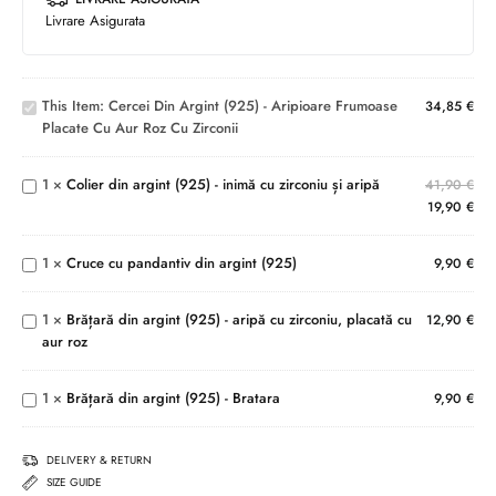
din
Livrare Asigurata
argint
(925) -
aripioare
Colier
This Item:
Cercei Din Argint (925) - Aripioare Frumoase
frumoase
34,85
€
din
Placate Cu Aur Roz Cu Zirconii
placate
argint
cu aur
(925) -
roz cu
1
×
Colier din argint (925) - inimă cu zirconiu și aripă
inimă
41,90
€
zirconii
cu
19,90
€
Cruce cu
Brățară
zirconiu
pandantiv
din
și aripă
1
×
Cruce cu pandantiv din argint (925)
din argint
9,90
€
argint
(925)
(925) -
aripă cu
1
×
Brățară din argint (925) - aripă cu zirconiu, placată cu
12,90
€
zirconiu,
aur roz
Brățară
placată
din
cu aur
argint
roz
1
×
Brățară din argint (925) - Bratara
9,90
€
(925) -
Bratara
DELIVERY & RETURN
SIZE GUIDE