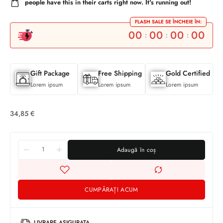
people have this in their carts right now. It's running out!
FLASH SALE SE ÎNCHEIE ÎN:
00
00
00
00
:
:
:
Gift Package
Free Shipping
Gold Certified
Lorem ipsum
Lorem ipsum
Lorem ipsum
34,85
€
Adaugă în coș
CUMPĂRAȚI ACUM
Cercei
LIVRARE ASIGURATA