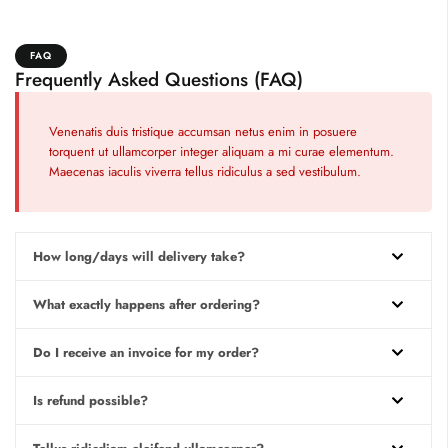
FAQ
Frequently Asked Questions (FAQ)
Venenatis duis tristique accumsan netus enim in posuere
torquent ut ullamcorper integer aliquam a mi curae elementum.
Maecenas iaculis viverra tellus ridiculus a sed vestibulum.
How long/days will delivery take?
What exactly happens after ordering?
Do I receive an invoice for my order?
Is refund possible?