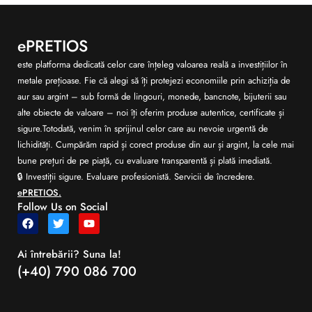
ePRETIOS
este platforma dedicată celor care înțeleg valoarea reală a investițiilor în
metale prețioase. Fie că alegi să îți protejezi economiile prin achiziția de
aur sau argint – sub formă de lingouri, monede, bancnote, bijuterii sau
alte obiecte de valoare – noi îți oferim produse autentice, certificate și
sigure.Totodată, venim în sprijinul celor care au nevoie urgentă de
lichidități. Cumpărăm rapid și corect produse din aur și argint, la cele mai
bune prețuri de pe piață, cu evaluare transparentă și plată imediată.
🔒 Investiții sigure. Evaluare profesionistă. Servicii de încredere.
ePRETIOS.
Follow Us on Social
Ai întrebării? Suna la!
(+40) 790 086 700